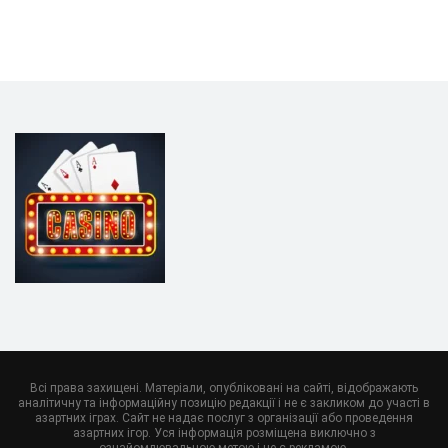
Всі права захищені. Матеріали, опубліковані на сайті, відображають
аналітичну та інформаційну позицію редакції і не є закликом до участі в
азартних іграх. Сайт не надає послуг з організації або проведення
азартних ігор. Уся інформація розміщена виключно з