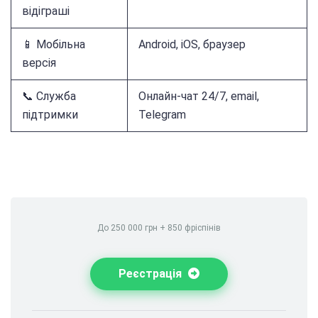
відіграші
📱 Мобільна
Android, iOS, браузер
версія
📞 Служба
Онлайн-чат 24/7, email,
підтримки
Telegram
До 250 000 грн + 850 фріспінів
Реєстрація