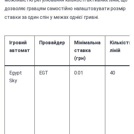
дозволяє гравцям самостійно налаштовувати розмір
ставки за один спін у межах однієї гривні.
Ігровий
Провайдер
Мінімальна
Кількість
автомат
ставка
ліній
(грн)
Egypt
EGT
0.01
40
Sky