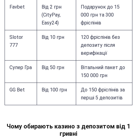
Favbet
Від 2 грн
Подарунок до 15
(CityPay,
000 грн та 300
Easy24)
фріспінів
Slotor
Від 10 грн
120 фріспінів без
777
депозиту після
верифікації
Супер Гра
Від 50 грн
Вітальний пакет до
150 000 грн
GG Bet
Від 100 грн
До 150 фріспінів за
перші 5 депозитів
Чому обирають казино з депозитом від 1
гривні