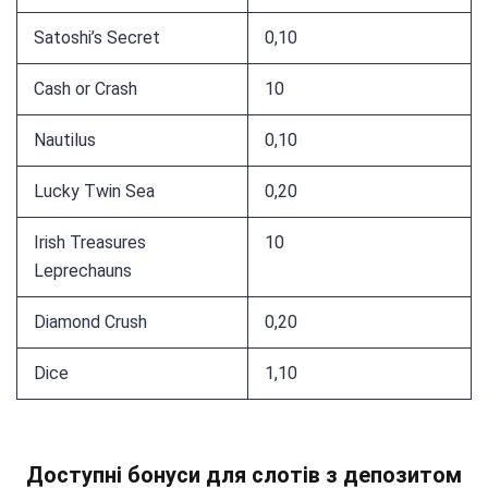
Satoshi’s Secret
0,10
Cash or Crash
10
Nautilus
0,10
Lucky Twin Sea
0,20
Irish Treasures
10
Leprechauns
Diamond Crush
0,20
Dice
1,10
Доступні бонуси для слотів з депозитом