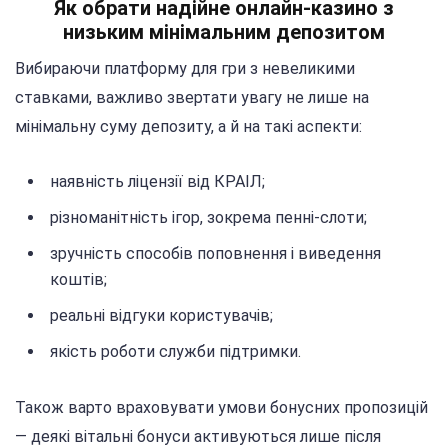
Як обрати надійне онлайн-казино з
низьким мінімальним депозитом
Вибираючи платформу для гри з невеликими
ставками, важливо звертати увагу не лише на
мінімальну суму депозиту, а й на такі аспекти:
наявність ліцензії від КРАІЛ;
різноманітність ігор, зокрема пенні-слоти;
зручність способів поповнення і виведення
коштів;
реальні відгуки користувачів;
якість роботи служби підтримки.
Також варто враховувати умови бонусних пропозицій
— деякі вітальні бонуси активуються лише після