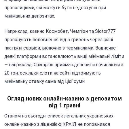
пропозиціями, які можуть бути недоступні при
мінімальних депозитах.
Наприклад, казино Космобет, Чемпіон та Slotor777
пропонують поповнення від 5 гривень через різні
платіжні сервіси, включно з терміналами. Водночас
деякі платформи встановлюють вищі мінімальні ліміти
— наприклад, Champion приймає депозити починаючи з
20 грн, оскільки слоти на сайті підтримують
мінімальну ставку саме від цієї суми.
Огляд нових онлайн-казино з депозитом
від 1 гривні
Станом на сьогодні список легальних українських
онлайн-казино з ліцензією КРАІЛ не поповнився