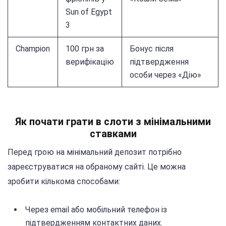
Sun of Egypt
3
Champion
100 грн за
Бонус після
верифікацію
підтвердження
особи через «Дію»
Як почати грати в слоти з мінімальними
ставками
Перед грою на мінімальний депозит потрібно
зареєструватися на обраному сайті. Це можна
зробити кількома способами:
Через email або мобільний телефон із
підтвердженням контактних даних.