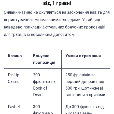
від 1 гривні
Онлайн-казино не скупляться на заохочення навіть для
користувачів із мінімальними вкладами. У таблиці
наведено приклади актуальних бонусних пропозицій
для гравців із невеликим депозитом:
Казино
Бонусна
Умови отримання
пропозиція
Pin Up
200
250 фріспінів за
Casino
фріспінів на
перший депозит від
Book of
500 грн; щотижневі
Dead
вікторини з призами
Favbet
300
До 300 фріспінів від
фріспінів у
«Коали Сема»