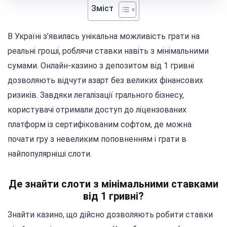
Зміст
В Україні з’явилась унікальна можливість грати на
реальні гроші, роблячи ставки навіть з мінімальними
сумами. Онлайн-казино з депозитом від 1 гривні
дозволяють відчути азарт без великих фінансових
ризиків. Завдяки легалізації грального бізнесу,
користувачі отримали доступ до ліцензованих
платформ із сертифікованим софтом, де можна
почати гру з невеликим поповненням і грати в
найпопулярніші слоти.
Де знайти слоти з мінімальними ставками
від 1 гривні?
Знайти казино, що дійсно дозволяють робити ставки