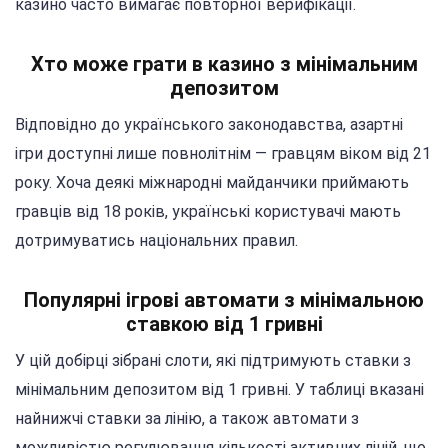
казино часто вимагає повторної верифікації.
Хто може грати в казино з мінімальним
депозитом
Відповідно до українського законодавства, азартні
ігри доступні лише повнолітнім — гравцям віком від 21
року. Хоча деякі міжнародні майданчики приймають
гравців від 18 років, українські користувачі мають
дотримуватись національних правил.
Популярні ігрові автомати з мінімальною
ставкою від 1 гривні
У цій добірці зібрані слоти, які підтримують ставки з
мінімальним депозитом від 1 гривні. У таблиці вказані
найнижчі ставки за лінію, а також автомати з
можливістю регулювання кількості активних ліній, що