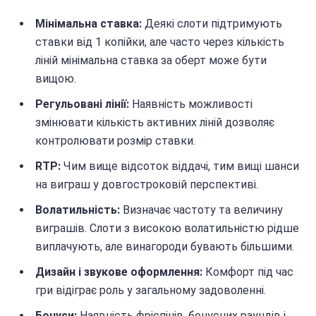
Мінімальна ставка:
Деякі слоти підтримують
ставки від 1 копійки, але часто через кількість
ліній мінімальна ставка за оберт може бути
вищою.
Регульовані лінії:
Наявність можливості
змінювати кількість активних ліній дозволяє
контролювати розмір ставки.
RTP:
Чим вище відсоток віддачі, тим вищі шанси
на виграш у довгостроковій перспективі.
Волатильність:
Визначає частоту та величину
виграшів. Слоти з високою волатильністю рідше
виплачують, але винагороди бувають більшими.
Дизайн і звукове оформлення:
Комфорт під час
гри відіграє роль у загальному задоволенні.
Бонуси:
Наявність фріспінів, бонусних раундів і