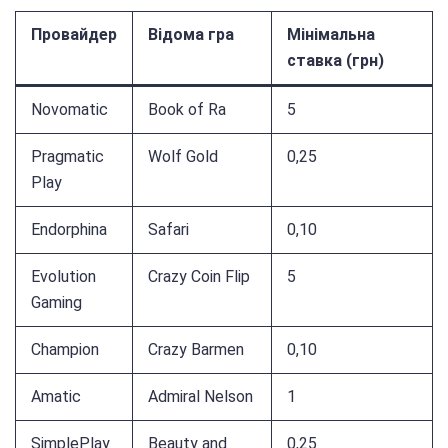
Провайдер
Відома гра
Мінімальна
ставка (грн)
Novomatic
Book of Ra
5
Pragmatic
Wolf Gold
0,25
Play
Endorphina
Safari
0,10
Evolution
Crazy Coin Flip
5
Gaming
Champion
Crazy Barmen
0,10
Amatic
Admiral Nelson
1
SimplePlay
Beauty and
0,25