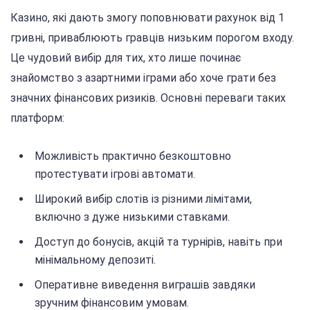
Казино, які дають змогу поповнювати рахунок від 1
гривні, приваблюють гравців низьким порогом входу.
Це чудовий вибір для тих, хто лише починає
знайомство з азартними іграми або хоче грати без
значних фінансових ризиків. Основні переваги таких
платформ:
Можливість практично безкоштовно
протестувати ігрові автомати.
Широкий вибір слотів із різними лімітами,
включно з дуже низькими ставками.
Доступ до бонусів, акцій та турнірів, навіть при
мінімальному депозиті.
Оперативне виведення виграшів завдяки
зручним фінансовим умовам.